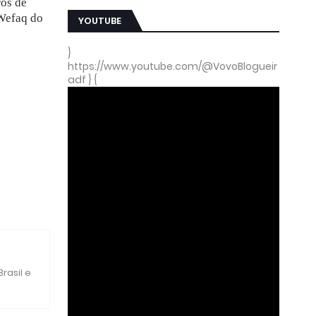
ros de
 Wefaq do
YOUTUBE
}
https://www.youtube.com/@VovoBlogueir
adf } {
rasil e