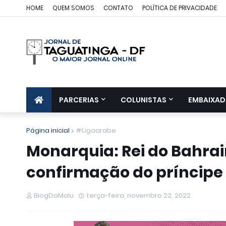
HOME
QUEM SOMOS
CONTATO
POLÍTICA DE PRIVACIDADE
PARCERIAS
COLUNISTAS
EMBAIXAD
Página inicial
#Ligaarabe
Monarquia: Rei do Bahra
confirmação do príncipe
BlogDaMalu
terça-feira, novembro 22, 2022