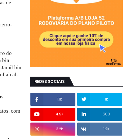
as de
meiro-
tro do
a bin
 Jamil bin
llah al-
REDES SOCIAIS
as
1.1k
1k
atos, com
4.9k
500
3.2k
1.2k