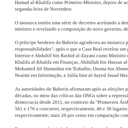
Hamad al-Khalifa como Primeiro-Ministro, depois de ace
segunda-feira de Novembro.
O monarca emitiu uma série de decretos aceitando a de
ministro e revelando a composição do novo governo, de
O príncipe herdeiro do Bahrein agradeceu ao monarca p
responsabilidades", após o que a Casa Real revelou um
Interior e Abdultif bin Rashid al-Zayani como Ministro
Khalifa al-Khalifa em Finanças, Abdullah bin Hassan 
Mohamed Ali Humaidan em Trabalho, Osama bin Ahmed 
Noaimi em Informação, e Jalila bint al-Sayed Jauad Ha
As autoridades do Bahrein afirmaram após as eleições p
décadas, no meio das críticas das ONGs sobre a repress
democracia desde 2011, no contexto da "Primavera Ár
561 e 176 a concorrer, respectivamente, 40 e 30 lugare
respectivamente; mais 20 por cento em comparação co