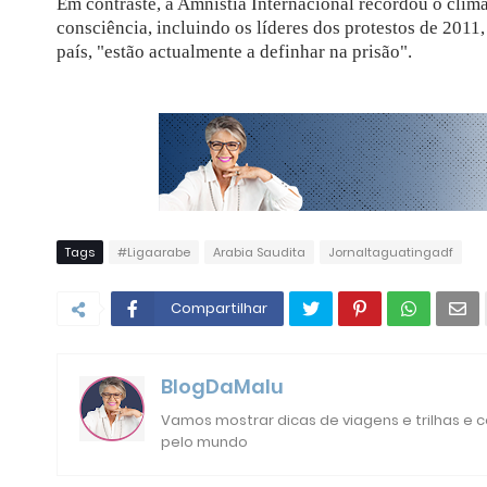
Em contraste, a Amnistia Internacional recordou o clim
consciência, incluindo os líderes dos protestos de 201
país, "estão actualmente a definhar na prisão".
Tags
#Ligaarabe
Arabia Saudita
Jornaltaguatingadf
Compartilhar
BlogDaMalu
Vamos mostrar dicas de viagens e trilhas e
pelo mundo