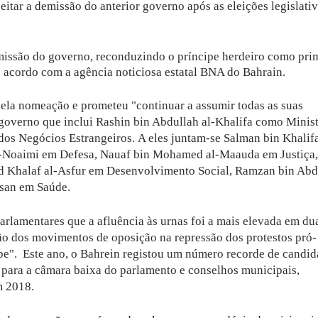
itar a demissão do anterior governo após as eleições legislativ
missão do governo, reconduzindo o príncipe herdeiro como pri
 acordo com a agência noticiosa estatal BNA do Bahrain.
ela nomeação e prometeu "continuar a assumir todas as suas
 governo que inclui Rashin bin Abdullah al-Khalifa como Minis
 dos Negócios Estrangeiros.
A eles juntam-se Salman bin Khalif
al-Noaimi em Defesa, Nauaf bin Mohamed al-Maauda em Justiça,
Khalaf al-Asfur em Desenvolvimento Social, Ramzan bin Abdu
ssan em Saúde.
arlamentares que a afluência às urnas foi a mais elevada em du
ão dos movimentos de oposição na repressão dos protestos pró-
abe".
Este ano, o Bahrein registou um número recorde de candid
s para a câmara baixa do parlamento e conselhos municipais,
m 2018.