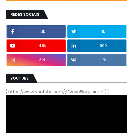
REDES SOCIAIS
1.1k
1k
4.9k
500
3.2k
1.2k
YOUTUBE
} https://www.youtube.com/@VovoBlogueiradf } {