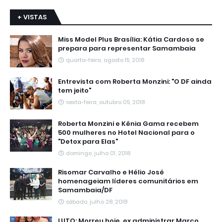
+ VISTAS
Miss Model Plus Brasília: Kátia Cardoso se
prepara para representar Samambaia
quarta-feira, agosto 15, 2018
Entrevista com Roberta Monzini: "O DF ainda
tem jeito"
sexta-feira, outubro 05, 2018
Roberta Monzini e Kênia Gama recebem
500 mulheres no Hotel Nacional para o
"Detox para Elas"
domingo, julho 01, 2018
Risomar Carvalho e Hélio José
homenageiam líderes comunitários em
Samambaia/DF
sábado, julho 28, 2018
LUTO: Morreu hoje, ex administrar Marco