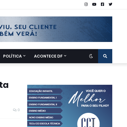
POLÍTICA
ACONTECE DF
ta
0