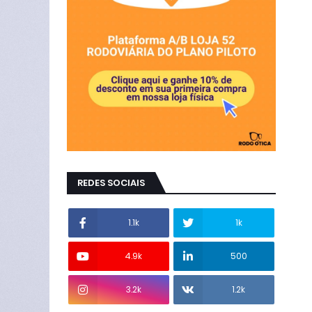
REDES SOCIAIS
1.1k
1k
4.9k
500
3.2k
1.2k