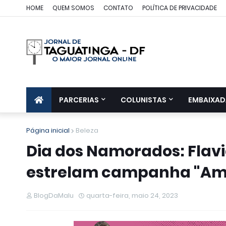
HOME
QUEM SOMOS
CONTATO
POLÍTICA DE PRIVACIDADE
PARCERIAS
COLUNISTAS
EMBAIXAD
Página inicial
Beleza
Dia dos Namorados: Flav
estrelam campanha "Am
BlogDaMalu
quarta-feira, maio 24, 2023