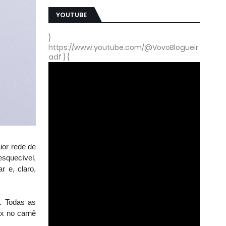
YOUTUBE
}
https://www.youtube.com/@VovoBlogueir
adf } {
ior rede de
esquecível,
r e, claro,
. Todas as
4x no carnê