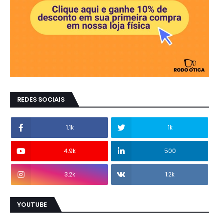
REDES SOCIAIS
1.1k
1k
4.9k
500
3.2k
1.2k
YOUTUBE