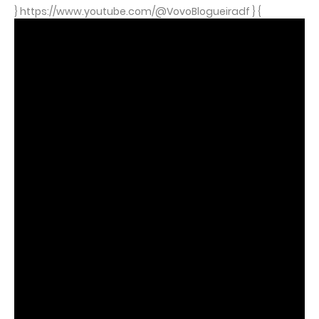
} https://www.youtube.com/@VovoBlogueiradf } {