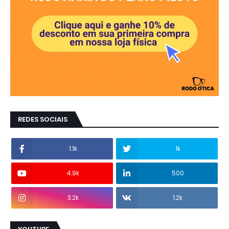
REDES SOCIAIS
1.1k
1k
4.9k
500
3.2k
1.2k