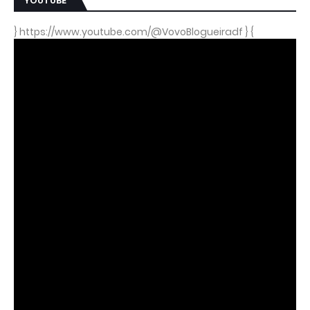
YOUTUBE
} https://www.youtube.com/@VovoBlogueiradf } {