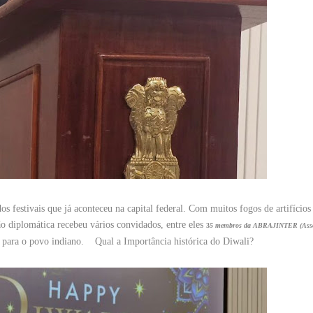
 festivais que já aconteceu na capital federal. Com muitos fogos de artifícios
o diplomática recebeu vários convidados, entre eles
3
5 membros da ABRAJINTER (Asso
te para o povo indiano. Qual a Importância histórica do Diwali?