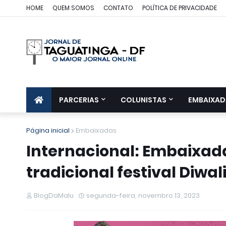
HOME
QUEM SOMOS
CONTATO
POLÍTICA DE PRIVACIDADE
PARCERIAS
COLUNISTAS
EMBAIXAD
Página inicial
Embaixadas
Internacional: Embaixad
tradicional festival Diwal
BlogDaMalu
segunda-feira, novembro 13, 2023