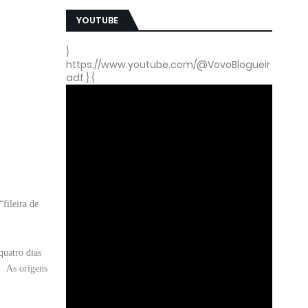
YOUTUBE
}
https://www.youtube.com/@VovoBlogueir
adf } {
“fileira de
quatro dias
. As origens