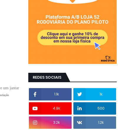
REDES SOCIAIS
 e um jantar
1.1k
1k
ciação
4.9k
500
3.2k
1.2k