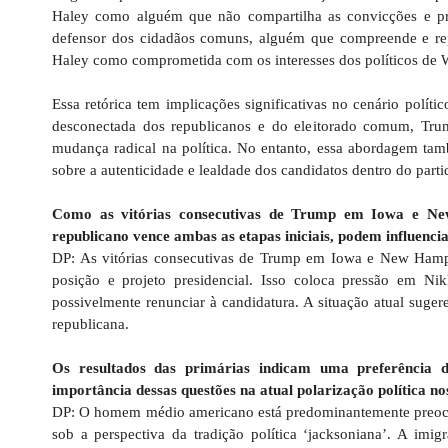
Haley como alguém que não compartilha as convicções e pre
defensor dos cidadãos comuns, alguém que compreende e re
Haley como comprometida com os interesses dos políticos de W
Essa retórica tem implicações significativas no cenário polí
desconectada dos republicanos e do eleitorado comum, Trum
mudança radical na política. No entanto, essa abordagem tam
sobre a autenticidade e lealdade dos candidatos dentro do parti
Como as vitórias consecutivas de Trump em Iowa e Ne
republicano vence ambas as etapas iniciais, podem influenci
DP: As vitórias consecutivas de Trump em Iowa e New Hamps
posição e projeto presidencial. Isso coloca pressão em Nikk
possivelmente renunciar à candidatura. A situação atual suge
republicana.
Os resultados das primárias indicam uma preferência 
importância dessas questões na atual polarização política n
DP: O homem médio americano está predominantemente preocu
sob a perspectiva da tradição política ‘jacksoniana’. A imi