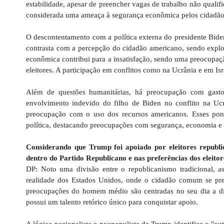
estabilidade, apesar de preencher vagas de trabalho não qual
considerada uma ameaça à segurança econômica pelos cidadão
O descontentamento com a política externa do presidente Biden
contrasta com a percepção do cidadão americano, sendo explo
econômica contribui para a insatisfação, sendo uma preocupaç
eleitores. A participação em conflitos como na Ucrânia e em Is
Além de questões humanitárias, há preocupação com gasto
envolvimento indevido do filho de Biden no conflito na Uc
preocupação com o uso dos recursos americanos. Esses pont
política, destacando preocupações com segurança, economia e
Considerando que Trump foi apoiado por eleitores republi
dentro do Partido Republicano e nas preferências dos eleito
DP: Noto uma divisão entre o republicanismo tradicional, as
realidade dos Estados Unidos, onde o cidadão comum se pre
preocupações do homem médio são centradas no seu dia a dia,
possui um talento retórico único para conquistar apoio.
A lógica nacionalista e neopopulista de Trump identifica o "o