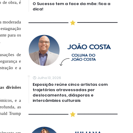
 de obra, é
O Sucesso tem a face da mãe: fica a
dica!
ca moderada
 estagnação
nte para os
.
usações de
segurança e
stração e a
Julho 13, 2026
Exposição reúne cinco artistas com
as divisões
trajetórias atravessadas por
deslocamentos, diásporas e
intercâmbios culturais
ômicos, e a
rofunda, as
onald Trump
cialmente em