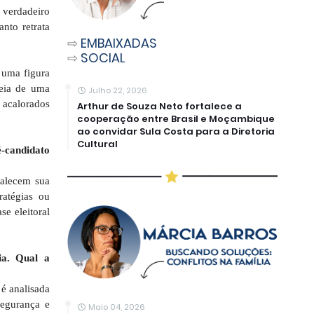
 verdadeiro
nto retrata
⇨
EMBAIXADAS
⇨
SOCIAL
 uma figura
deia de uma
Julho 22, 2026
 acalorados
Arthur de Souza Neto fortalece a
cooperação entre Brasil e Moçambique
ao convidar Sula Costa para a Diretoria
Cultural
-candidato
talecem sua
ratégias ou
e eleitoral
ia. Qual a
é analisada
segurança e
Maio 04, 2026