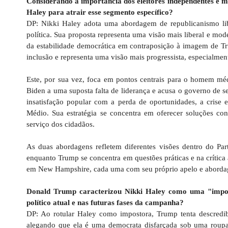
Considerando a importância dos eleitores independentes e m
Haley para atrair esse segmento específico?
DP: Nikki Haley adota uma abordagem de republicanismo li
política. Sua proposta representa uma visão mais liberal e mo
da estabilidade democrática em contraposição à imagem de Tru
inclusão e representa uma visão mais progressista, especialm
Este, por sua vez, foca em pontos centrais para o homem mé
Biden a uma suposta falta de liderança e acusa o governo de se
insatisfação popular com a perda de oportunidades, a crise 
Médio. Sua estratégia se concentra em oferecer soluções c
serviço dos cidadãos.
As duas abordagens refletem diferentes visões dentro do P
enquanto Trump se concentra em questões práticas e na crítica 
em New Hampshire, cada uma com seu próprio apelo e abord
Donald Trump caracterizou Nikki Haley como uma "impost
político atual e nas futuras fases da campanha?
DP: Ao rotular Haley como impostora, Trump tenta descredibi
alegando que ela é uma democrata disfarçada sob uma roupa