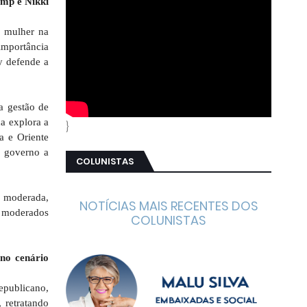
ump e Nikki
a mulher na
 importância
y defende a
a gestão de
da explora a
}
a e Oriente
m governo a
COLUNISTAS
e moderada,
NOTÍCIAS MAIS RECENTES DOS
 e moderados
COLUNISTAS
no cenário
epublicano,
 retratando