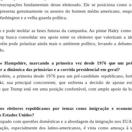
ocupações fundamentais desse eleitorado. Ele se posiciona como o
presenta genuinamente os anseios do homem médio americano, enqua
ashington e a velha guarda política.
tico e pode moldar as fases futuras da campanha. Ao pintar Haley como
p busca consolidar seu apoio entre os eleitores que valorizam a i
bém pode polarizar ainda mais o ambiente político, levando a debates
do.
w Hampshire, marcando a primeira vez desde 1976 que um pré
ar a dinâmica das primárias e a corrida presidencial em geral?
hire, a primeira desde 1976 para um pré-candidato republicano, for
i, sua principal concorrente, que enfrenta a decisão de ajustar est
re que Trump está em uma posição confortável, com amplo apoio da bas
dos eleitores republicanos por temas como imigração e econom
os Estados Unidos?
pado com questões domésticas e a abordagem da imigração nos EUA 
gração, especialmente dos latino-americanos, é vista como ameaça à 