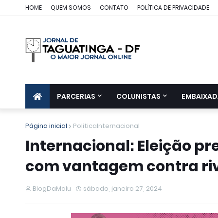
HOME
QUEM SOMOS
CONTATO
POLÍTICA DE PRIVACIDADE
PARCERIAS
COLUNISTAS
EMBAIXAD
Página inicial
PoliticaInternacional
Internacional: Eleição pr
com vantagem contra riv
BlogDaMalu
sábado, janeiro 27, 2024