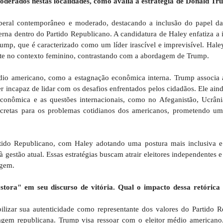
oderados nestas localidades, como avalia a estratégia de Donald Tr
beral contemporâneo e moderado, destacando a inclusão do papel d
derna dentro do Partido Republicano. A candidatura de Haley enfatiza a
mp, que é caracterizado como um líder irascível e imprevisível. Hale
ente no contexto feminino, contrastando com a abordagem de Trump.
dio americano, como a estagnação econômica interna. Trump associa 
r incapaz de lidar com os desafios enfrentados pelos cidadãos. Ele ain
econômica e as questões internacionais, como no Afeganistão, Ucrâni
oncretas para os problemas cotidianos dos americanos, prometendo u
artido Republicano, com Haley adotando uma postura mais inclusiva 
à gestão atual. Essas estratégias buscam atrair eleitores independentes
agem.
ora" em seu discurso de vitória. Qual o impacto dessa retórica 
lizar sua autenticidade como representante dos valores do Partido R
gem republicana. Trump visa ressoar com o eleitor médio americano,