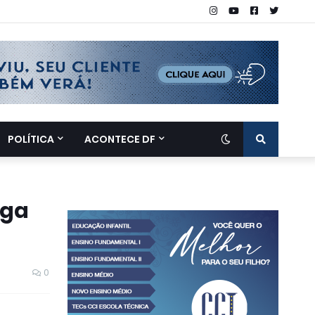
POLÍTICA
ACONTECE DF
rga
0