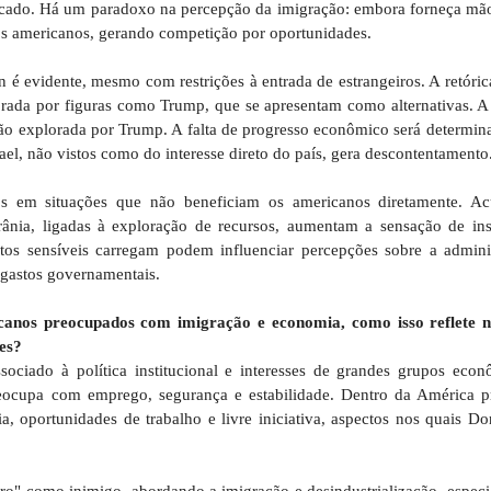
ificado. Há um paradoxo na percepção da imigração: embora forneça mão
s americanos, gerando competição por oportunidades.
 é evidente, mesmo com restrições à entrada de estrangeiros. A retóri
rada por figuras como Trump, que se apresentam como alternativas. A
ão explorada por Trump. A falta de progresso econômico será determina
rael, não vistos como do interesse direto do país, gera descontentamento
s em situações que não beneficiam os americanos diretamente. Ac
rânia, ligadas à exploração de recursos, aumentam a sensação de in
os sensíveis carregam podem influenciar percepções sobre a admini
 gastos governamentais.
canos preocupados com imigração e economia, como isso reflete n
res?
sociado à política institucional e interesses de grandes grupos econ
ocupa com emprego, segurança e estabilidade. Dentro da América p
 oportunidades de trabalho e livre iniciativa, aspectos nos quais D
utro" como inimigo, abordando a imigração e desindustrialização, espe