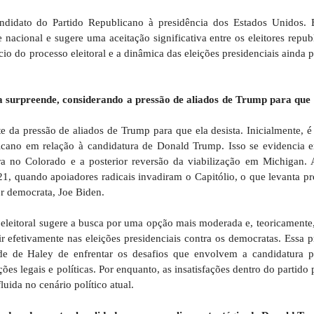
ndidato do Partido Republicano à presidência dos Estados Unidos. E
e nacional e sugere uma aceitação significativa entre os eleitores repu
cio do processo eleitoral e a dinâmica das eleições presidenciais ainda 
a surpreende, considerando a pressão de aliados de Trump para que e
 da pressão de aliados de Trump para que ela desista. Inicialmente, é
licano em relação à candidatura de Donald Trump. Isso se evidencia 
a no Colorado e a posterior reversão da viabilização em Michigan. 
21, quando apoiadores radicais invadiram o Capitólio, o que levanta p
tor democrata, Joe Biden.
a eleitoral sugere a busca por uma opção mais moderada e, teoricamente
r efetivamente nas eleições presidenciais contra os democratas. Essa 
de de Haley de enfrentar os desafios que envolvem a candidatura pr
s legais e políticas. Por enquanto, as insatisfações dentro do partido
ida no cenário político atual.