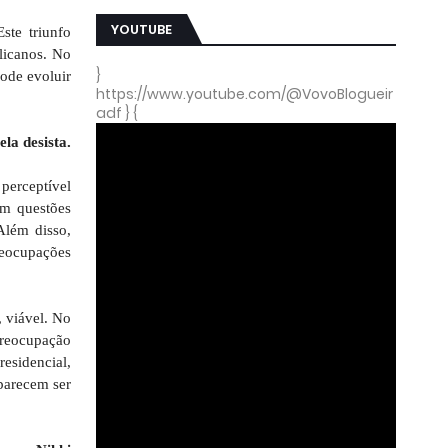
YOUTUBE
ste triunfo
blicanos. No
}
pode evoluir
https://www.youtube.com/@VovoBlogueir
adf } {
la desista.
 perceptível
em questões
Além disso,
reocupações
, viável. No
preocupação
esidencial,
 parecem ser