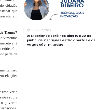
elo cidadão
estacar que
eressado em
Junho 17, 2024
a de Trump?
AI Experience será nos dias 19 e 20 de
volvimentos
junho; as inscrições estão abertas e as
uscetível à
vagas são limitadas
criticará a
or parte de
amente. Isso
em eleições
 resolver a
ssões sobre
e o governo
nternacional