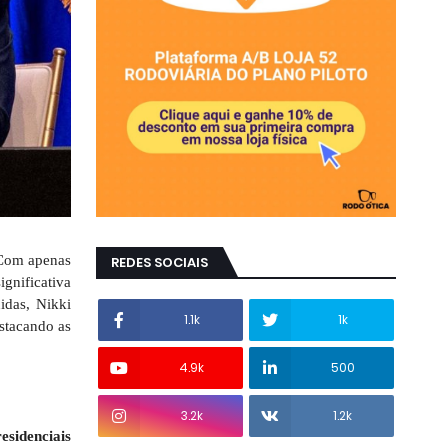
 Com apenas
REDES SOCIAIS
gnificativa
idas, Nikki
1.1k
1k
estacando as
4.9k
500
3.2k
1.2k
esidenciais