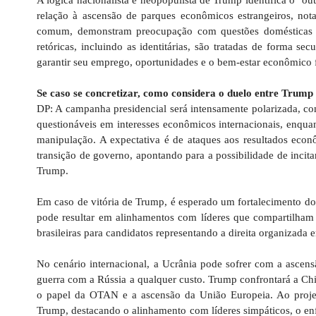
relação à ascensão de parques econômicos estrangeiros, no
comum, demonstram preocupação com questões domésticas e 
retóricas, incluindo as identitárias, são tratadas de forma 
garantir seu emprego, oportunidades e o bem-estar econômico 
Se caso se concretizar, como considera o duelo entre Tru
DP: A campanha presidencial será intensamente polarizada, co
questionáveis em interesses econômicos internacionais, enqua
manipulação. A expectativa é de ataques aos resultados econô
transição de governo, apontando para a possibilidade de inci
Trump.
Em caso de vitória de Trump, é esperado um fortalecimento dos
pode resultar em alinhamentos com líderes que compartilham 
brasileiras para candidatos representando a direita organizada 
No cenário internacional, a Ucrânia pode sofrer com a ascens
guerra com a Rússia a qualquer custo. Trump confrontará a Ch
o papel da OTAN e a ascensão da União Europeia. Ao projeta
Trump, destacando o alinhamento com líderes simpáticos, o enf