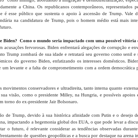
tadamente a China. Os republicanos contemporâneos, representados p
é esse público que sustenta o apoio à ascensão de Trump. Vale d
secundária na candidatura de Trump, pois o homem médio está mais int
futuro.
mp e Biden? Como o mundo seria impactado com uma possível vitóri
m acusações fervorosas. Biden enfrentará alegações de corrupção e en
nto Trump zombará de sua idade e retratará seu governo como senil e s
micos do governo Biden, enfatizando os interesses domésticos. Biden 
tar um levante e a falta de comprometimento com a ordem democrática p
 movimentos conservadores e ultradireita, tanto interna quanto extern
sua visão, como o presidente Milley, na Hungria, e possíveis apoios 
em torno do ex-presidente Jair Bolsonaro.
ão de Trump, devido à sua histórica afinidade com Putin e o desejo de
ina, impactando a hegemonia global dos EUA, o que pode levar a discu
r o futuro, é relevante considerar as tendências observadas durant
rentamento de questões geopolíticas e a busca por destaque na arena i