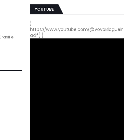
YOUTUBE
}
https://www.youtube.com/@VovoBlogueir
adf } {
rasil e