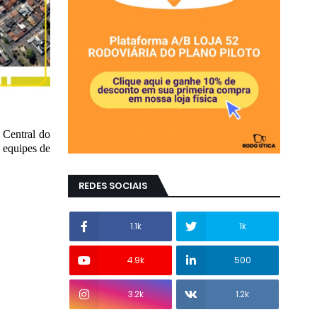
 Central do
s equipes de
REDES SOCIAIS
1.1k
1k
4.9k
500
3.2k
1.2k