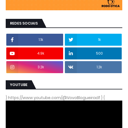
REDES SOCIAIS
1.1k
1k
4.9k
500
3.2k
1.2k
YOUTUBE
} https://www.youtube.com/@VovoBlogueiradf } {