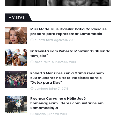
+ VISTAS
Miss Model Plus Brasília: Kátia Cardoso se
prepara para representar Samambaia
quarta-feira, agosto 15, 2018
Entrevista com Roberta Monzini: "O DF ainda
tem jeito"
sexta-feira, outubro 05, 2018
Roberta Monzini e Kênia Gama recebem
500 mulheres no Hotel Nacional para o
"Detox para Elas"
domingo, julho 01, 2018
Risomar Carvalho e Hélio José
homenageiam líderes comunitários em
Samambaia/DF
sábado, julho 28, 2018