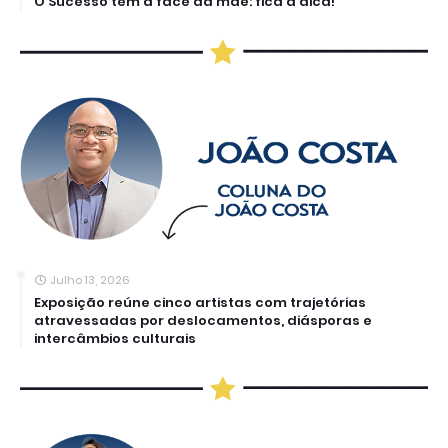
O Sucesso tem a face da mãe: fica a dica!
Julho 13, 2026
Exposição reúne cinco artistas com trajetórias
atravessadas por deslocamentos, diásporas e
intercâmbios culturais