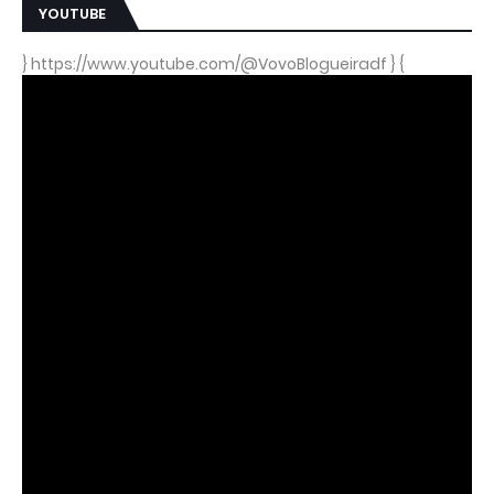
YOUTUBE
} https://www.youtube.com/@VovoBlogueiradf } {