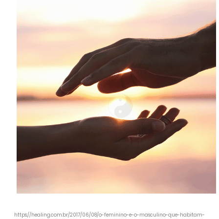
https://healing.com.br/2017/06/08/o-feminino-e-o-masculino-que-habitam-