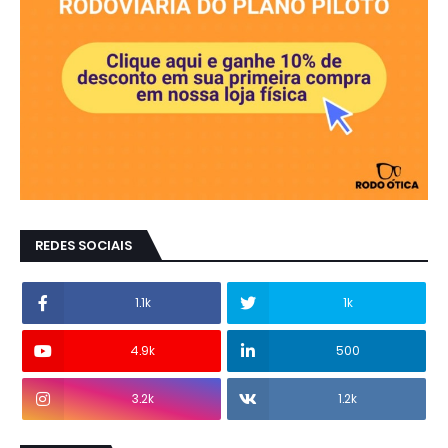
REDES SOCIAIS
1.1k
1k
4.9k
500
3.2k
1.2k