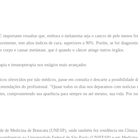
 E importante ressaltar que, embora o melanoma seja o cancro de pele menos fr
cocemente, tem altos índices de cura, superiores a 90%. Porém, se for diagnost
do corpo e causar metástase, que é quando o câncer atinge outros órgãos.
erapia e imunopterapia nos estágios mais avançados.
ticos oferecidos por não médicos, passe em consulta e descarte a possibilidade d
comendações do profissional. “Quase todos os dias nos deparamos com notícias 
entes, comprometendo sua aparência para sempre ou até mesmo, sua vida. Por is
ade de Medicina de Botucatu (UNESP), onde também fez residência em Clínica
oambientais na Universidade Federal de São Paulo (UNIFESP) e em Medicina