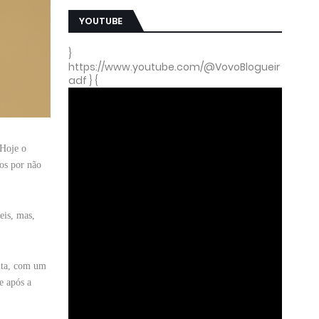
YOUTUBE
}
https://www.youtube.com/@VovoBlogueir
adf } {
 Hoje o
os por não
eis, mas,
inta, com um
e após a