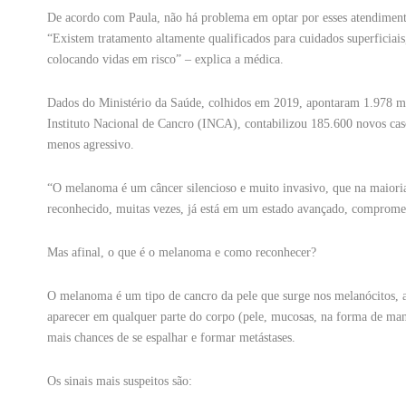
De acordo com Paula, não há problema em optar por esses atendimento
“Existem tratamento altamente qualificados para cuidados superficiais
colocando vidas em risco” – explica a médica.
Dados do Ministério da Saúde, colhidos em 2019, apontaram 1.978 mo
Instituto Nacional de Cancro (INCA), contabilizou 185.600 novos ca
menos agressivo.
“O melanoma é um câncer silencioso e muito invasivo, que na maiori
reconhecido, muitas vezes, já está em um estado avançado, compromet
Mas afinal, o que é o melanoma e como reconhecer?
O melanoma é um tipo de cancro da pele que surge nos melanócitos, as
aparecer em qualquer parte do corpo (pele, mucosas, na forma de man
mais chances de se espalhar e formar metástases.
Os sinais mais suspeitos são: