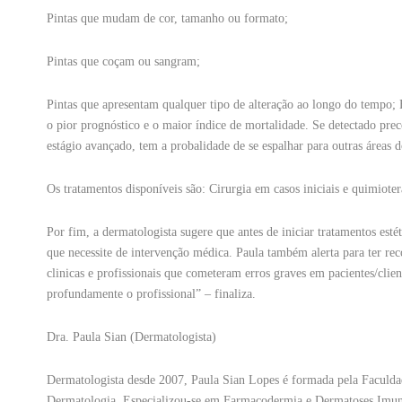
Pintas que mudam de cor, tamanho ou formato;
Pintas que coçam ou sangram;
Pintas que apresentam qualquer tipo de alteração ao longo do tempo;
o pior prognóstico e o maior índice de mortalidade. Se detectado pre
estágio avançado, tem a probalidade de se espalhar para outras áreas 
Os tratamentos disponíveis são: Cirurgia em casos iniciais e quimiot
Por fim, a dermatologista sugere que antes de iniciar tratamentos esté
que necessite de intervenção médica. Paula também alerta para ter re
clinicas e profissionais que cometeram erros graves em pacientes/cli
profundamente o profissional” – finaliza.
Dra. Paula Sian (Dermatologista)
Dermatologista desde 2007, Paula Sian Lopes é formada pela Faculd
Dermatologia. Especializou-se em Farmacodermia e Dermatoses Imun