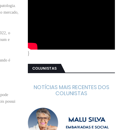
patologia.
 no mercado,
022, o
omum e
}
ando é
COLUNISTAS
NOTÍCIAS MAIS RECENTES DOS
COLUNISTAS
 pode
ois possui