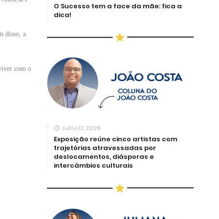
O Sucesso tem a face da mãe: fica a
dica!
m disso, a
viver com o
Julho 13, 2026
Exposição reúne cinco artistas com
trajetórias atravessadas por
deslocamentos, diásporas e
intercâmbios culturais