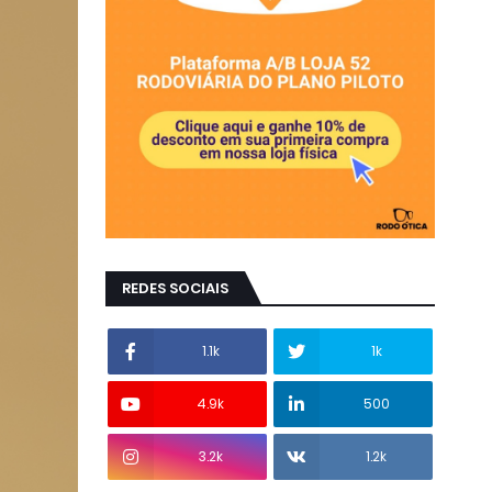
REDES SOCIAIS
1.1k
1k
4.9k
500
3.2k
1.2k