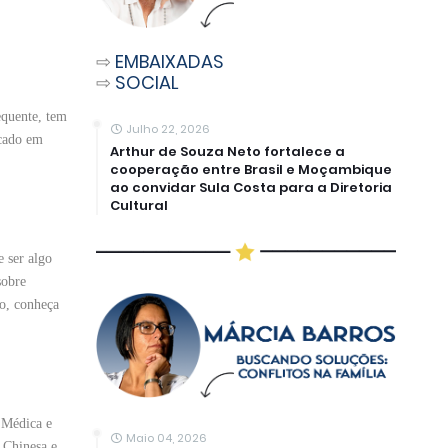
⇨
EMBAIXADAS
⇨
SOCIAL
equente, tem
Julho 22, 2026
icado em
Arthur de Souza Neto fortalece a
cooperação entre Brasil e Moçambique
ao convidar Sula Costa para a Diretoria
Cultural
e ser algo
sobre
so, conheça
 Médica e
Maio 04, 2026
 Chinesa e