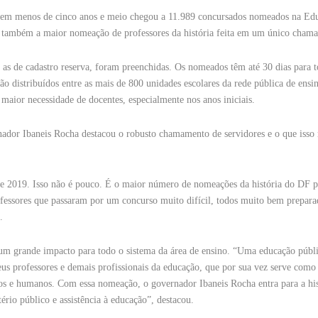
a em menos de cinco anos e meio chegou a 11.989 concursados nomeados na Ed
 também a maior nomeação de professores da história feita em um único cham
 as de cadastro reserva, foram preenchidas. Os nomeados têm até 30 dias para 
rão distribuídos entre as mais de 800 unidades escolares da rede pública de ensi
 maior necessidade de docentes, especialmente nos anos iniciais.
nador Ibaneis Rocha destacou o robusto chamamento de servidores e o que isso 
de 2019. Isso não é pouco. É o maior número de nomeações da história do DF 
fessores que passaram por um concurso muito difícil, todos muito bem prepara
.
um grande impacto para todo o sistema da área de ensino. “Uma educação públic
eus professores e demais profissionais da educação, que por sua vez serve como 
ticos e humanos. Com essa nomeação, o governador Ibaneis Rocha entra para a hi
io público e assistência à educação”, destacou.