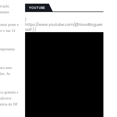
ucação,
YOUTUBE
amento.
}
https://www.youtube.com/@VovoBlogueir
tomar posse e
adf } {
no e nas 14
representa
para uma
dos. As
a gratuita e
alicerce
stória do DF