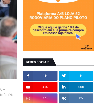
REDES SOCIAIS
1.1k
1k
4.9k
500
i, o
o foi feita
3.2k
1.2k