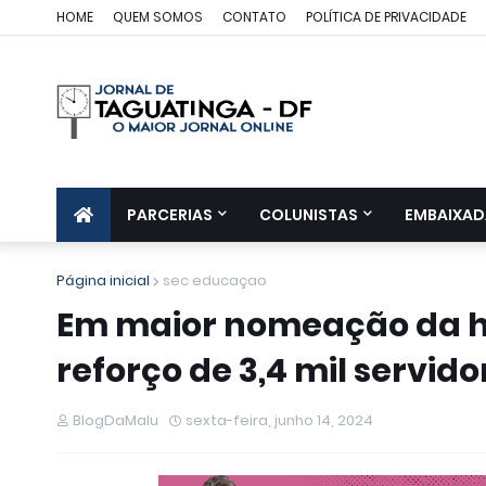
HOME
QUEM SOMOS
CONTATO
POLÍTICA DE PRIVACIDADE
PARCERIAS
COLUNISTAS
EMBAIXAD
Página inicial
sec educaçao
Em maior nomeação da hi
reforço de 3,4 mil servido
BlogDaMalu
sexta-feira, junho 14, 2024