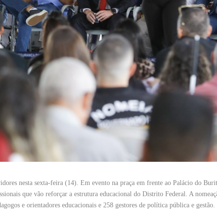
idores nesta sexta-feira (14). Em evento na praça em frente ao Palácio do Burit
ionais que vão reforçar a estrutura educacional do Distrito Federal. A nomeaçã
agogos e orientadores educacionais e 258 gestores de política pública e gestão.