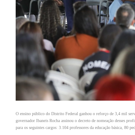
O ensino público do Distrito Federal ganhou o reforço de 3,4 mil serv
governador Ibaneis Rocha assinou o decreto de nomeação desses profiss
para os seguintes cargos: 3.104 professores da educação básica, 80 ped