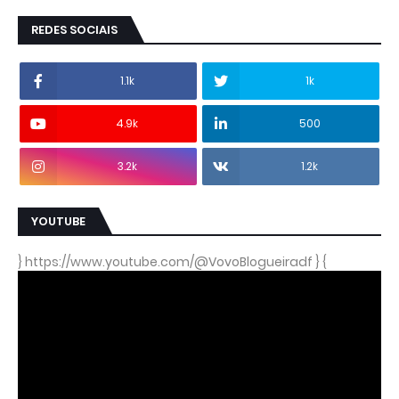
REDES SOCIAIS
1.1k
1k
4.9k
500
3.2k
1.2k
YOUTUBE
} https://www.youtube.com/@VovoBlogueiradf } {