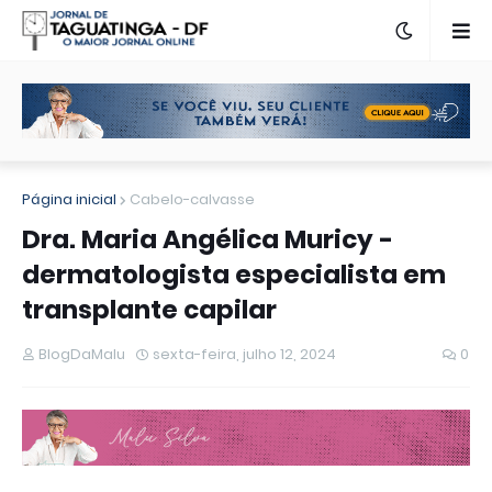
Página inicial
Cabelo-calvasse
Dra. Maria Angélica Muricy -
dermatologista especialista em
transplante capilar
BlogDaMalu
sexta-feira, julho 12, 2024
0