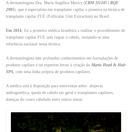
A dermatologista Dra. Maria Angélica Muricy (
CRM 111245 | RQE
2985
), que é especialista em transplante capilar e pioneira na técnica de
transplante capilar FUE (Follicular Unit Extraction) no Brasil.
Em 2014
, foi a primeira médica brasileira a realizar o procedimento de
transplante capilar FUE sem raspar o cabelo, tornando-se uma
referência nacional nessa técnica.
A dermatologista tem profundos conhecimentos em formulações de
produtos capilare e tal expertise levou à criação do
Maria Head & Hair
SPA
, com uma linha própria de produtos capilares.
A médica está à disposição para entrevistas sobre: alopecia
androgenética, queda de cabelo em geral e transplantes capilares,
doenças do couro cabeludo entre outros temas.