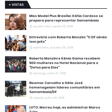
+ VISTAS
Miss Model Plus Brasília: Kátia Cardoso se
prepara para representar Samambaia
quarta-feira, agosto 15, 2018
Entrevista com Roberta Monzini: "O DF ainda
tem jeito"
sexta-feira, outubro 05, 2018
Roberta Monzini e Kênia Gama recebem
500 mulheres no Hotel Nacional para o
"Detox para Elas"
domingo, julho 01, 2018
Risomar Carvalho e Hélio José
homenageiam líderes comunitários em
Samambaia/DF
sábado, julho 28, 2018
LUTO: Morreu hoje, ex administrar Marco
Túlio