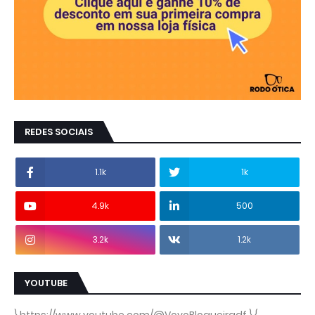
REDES SOCIAIS
1.1k
1k
4.9k
500
3.2k
1.2k
YOUTUBE