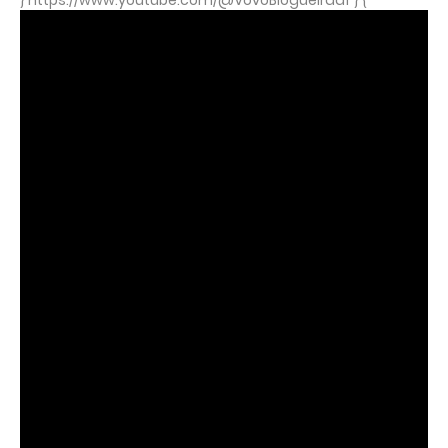
} https://www.youtube.com/@VovoBlogueiradf } {