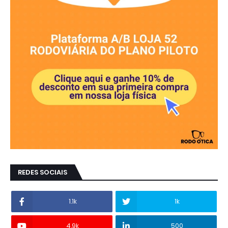
REDES SOCIAIS
1.1k
1k
4.9k
500