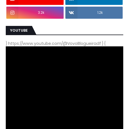
3.2k
1.2k
YOUTUBE
} https://www.youtube.com/@VovoBlogueiradf } {