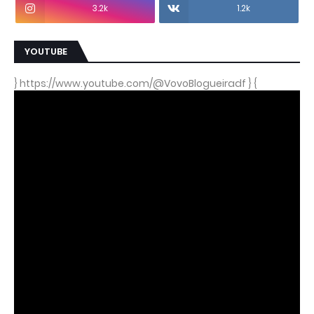
3.2k
1.2k
YOUTUBE
} https://www.youtube.com/@VovoBlogueiradf } {