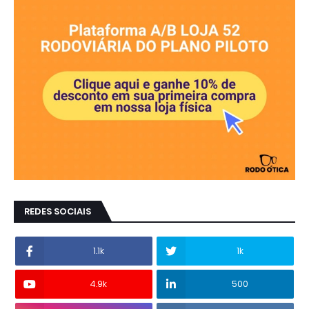
REDES SOCIAIS
1.1k
1k
4.9k
500