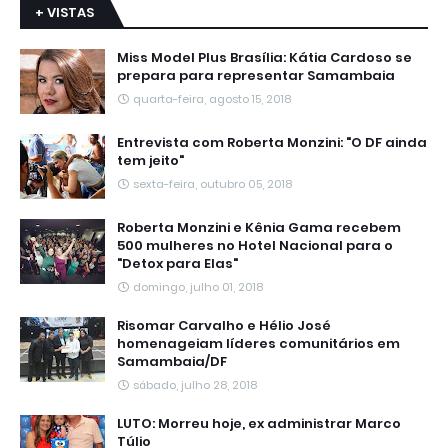
+ VISTAS
Miss Model Plus Brasília: Kátia Cardoso se
prepara para representar Samambaia
quarta-feira, agosto 15, 2018
Entrevista com Roberta Monzini: "O DF ainda
tem jeito"
sexta-feira, outubro 05, 2018
Roberta Monzini e Kênia Gama recebem
500 mulheres no Hotel Nacional para o
"Detox para Elas"
domingo, julho 01, 2018
Risomar Carvalho e Hélio José
homenageiam líderes comunitários em
Samambaia/DF
sábado, julho 28, 2018
LUTO: Morreu hoje, ex administrar Marco
Túlio