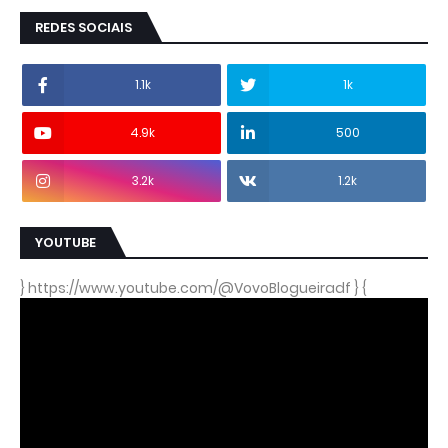
REDES SOCIAIS
1.1k
1k
4.9k
500
3.2k
1.2k
YOUTUBE
} https://www.youtube.com/@VovoBlogueiradf } {