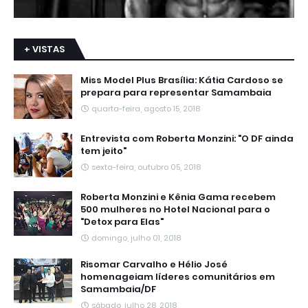
+ VISTAS
Miss Model Plus Brasília: Kátia Cardoso se
prepara para representar Samambaia
quarta-feira, agosto 15, 2018
Entrevista com Roberta Monzini: "O DF ainda
tem jeito"
sexta-feira, outubro 05, 2018
Roberta Monzini e Kênia Gama recebem
500 mulheres no Hotel Nacional para o
"Detox para Elas"
domingo, julho 01, 2018
Risomar Carvalho e Hélio José
homenageiam líderes comunitários em
Samambaia/DF
sábado, julho 28, 2018