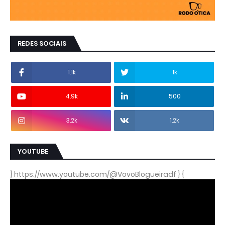
REDES SOCIAIS
1.1k
1k
4.9k
500
3.2k
1.2k
YOUTUBE
} https://www.youtube.com/@VovoBlogueiradf } {