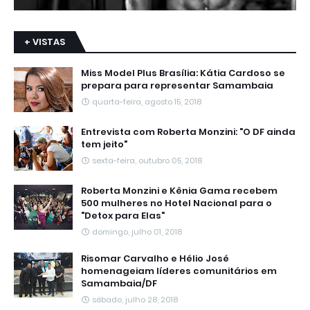
+ VISTAS
Miss Model Plus Brasília: Kátia Cardoso se
prepara para representar Samambaia
quarta-feira, agosto 15, 2018
Entrevista com Roberta Monzini: "O DF ainda
tem jeito"
sexta-feira, outubro 05, 2018
Roberta Monzini e Kênia Gama recebem
500 mulheres no Hotel Nacional para o
"Detox para Elas"
domingo, julho 01, 2018
Risomar Carvalho e Hélio José
homenageiam líderes comunitários em
Samambaia/DF
sábado, julho 28, 2018