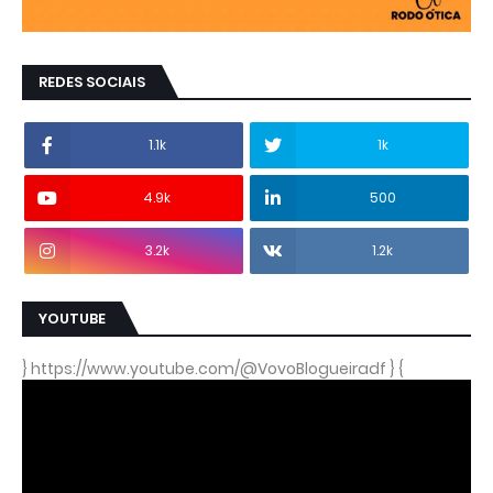
REDES SOCIAIS
1.1k
1k
4.9k
500
3.2k
1.2k
YOUTUBE
} https://www.youtube.com/@VovoBlogueiradf } {