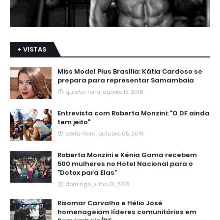
+ VISTAS
Miss Model Plus Brasília: Kátia Cardoso se
prepara para representar Samambaia
quarta-feira, agosto 15, 2018
Entrevista com Roberta Monzini: "O DF ainda
tem jeito"
sexta-feira, outubro 05, 2018
Roberta Monzini e Kênia Gama recebem
500 mulheres no Hotel Nacional para o
"Detox para Elas"
domingo, julho 01, 2018
Risomar Carvalho e Hélio José
homenageiam líderes comunitários em