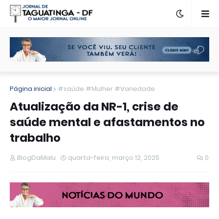
Página inicial
#saúde #Mulher #Variedade
Atualização da NR-1, crise de
saúde mental e afastamentos no
trabalho
BlogDaMalu
quarta-feira, março 12, 2025
0