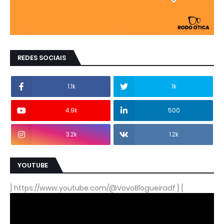
REDES SOCIAIS
1.1k
1k
4.9k
500
3.2k
1.2k
YOUTUBE
} https://www.youtube.com/@VovoBlogueiradf } {