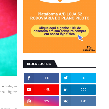
REDES SOCIAIS
1.1k
1k
das Relações
4.9k
500
nal, figuras
3.2k
1.2k