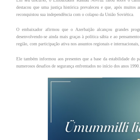
Em seu discurso, o Embaixador Rashad Novruz falou sobre o camin
destacou que uma justiça histórica prevaleceu e que, após muitos an
reconquistou sua independência com o colapso da União Soviética.
O embaixador afirmou que o Azerbaijão alcançou grandes progres
desenvolvendo-se ainda mais graças à política sábia e ao pensamento
região, com participação ativa nos assuntos regionais e internacionais
Ele também informou aos presentes que a base da estabilidade do p
numerosos desafios de segurança enfrentados no início dos anos 1990.