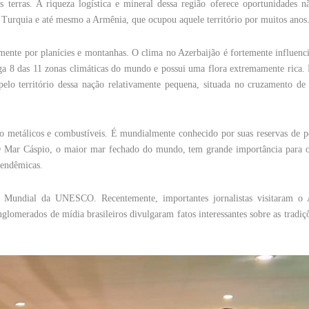
s terras. A riqueza logística e mineral dessa região oferece oportunidades n
 Turquia e até mesmo a Armênia, que ocupou aquele território por muitos anos
mente por planícies e montanhas. O clima no Azerbaijão é fortemente influenc
ga 8 das 11 zonas climáticas do mundo e possui uma flora extremamente rica.
pelo território dessa nação relativamente pequena, situada no cruzamento de 
não metálicos e combustíveis. É mundialmente conhecido por suas reservas de p
. O Mar Cáspio, o maior mar fechado do mundo, tem grande importância para o
 endêmicas.
io Mundial da UNESCO. Recentemente, importantes jornalistas visitaram o 
lomerados de mídia brasileiros divulgaram fatos interessantes sobre as tradiçõ