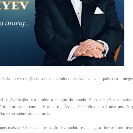
dência do Azerbaijão e as medidas subsequentes tomadas no país para proteger
, o Azerbaijão tem atraído a atenção do mundo. Suas condições naturais e
tório. Localizada entre a Europa e a Ásia, a República possui uma posição g
elações econômicas e culturais.
 após mais de 30 anos de ocupação devastadora e que agora floresce com inve