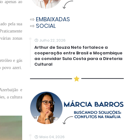
ão apenas ao
.
⇨
EMBAIXADAS
iado pela sua
⇨
SOCIAL
 Praticamente
várias zonas
Julho 22, 2026
Arthur de Souza Neto fortalece a
cooperação entre Brasil e Moçambique
ao convidar Sula Costa para a Diretoria
etróleo e gás
Cultural
 povo azeri.
Azerbaijão e
es, a cultura
Maio 04, 2026