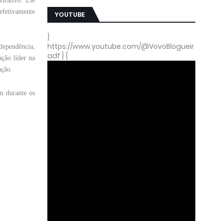
orativo. Ele
 efetivamente
YOUTUBE
}
https://www.youtube.com/@VovoBlogueir
dependência,
adf } {
ação líder na
ação.
m durante os