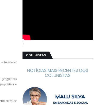
}
COLUNISTAS
 e fortalecer
NOTÍCIAS MAIS RECENTES DOS
COLUNISTAS
 geográficas
eopolítica e
stimentos de