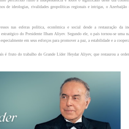
ho percorrido rumo à independência e sobre o significado deste dia comem
os de ideologias, rivalidades geopolíticas regionais e intrigas, o Azerbaijão
sos nas esferas política, econômica e social desde a restauração da in
 estratégico do Presidente Ilham Aliyev. Segundo ele, o país tornou-se uma n
, especialmente em seus esforços para promover a paz, a estabilidade e a cooper
aís é fruto do trabalho do Grande Líder Heydar Aliyev, que restaurou a orde