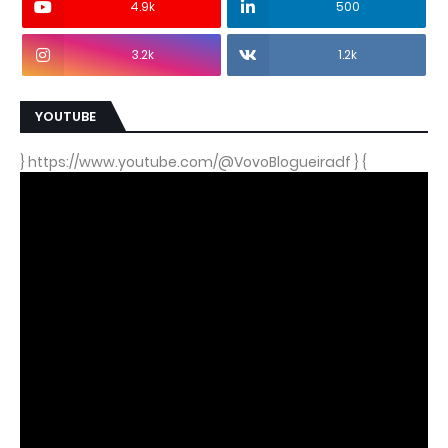
4.9k
500
3.2k
1.2k
YOUTUBE
} https://www.youtube.com/@VovoBlogueiradf } {