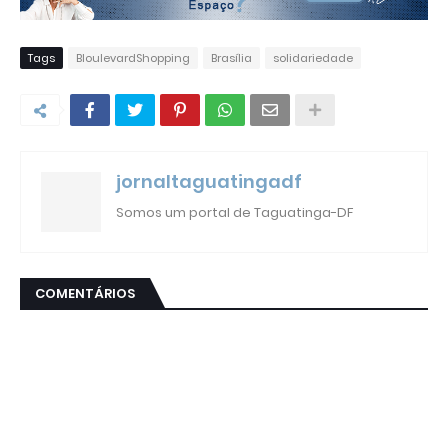
Tags
BloulevardShopping
Brasília
solidariedade
jornaltaguatingadf
Somos um portal de Taguatinga-DF
COMENTÁRIOS