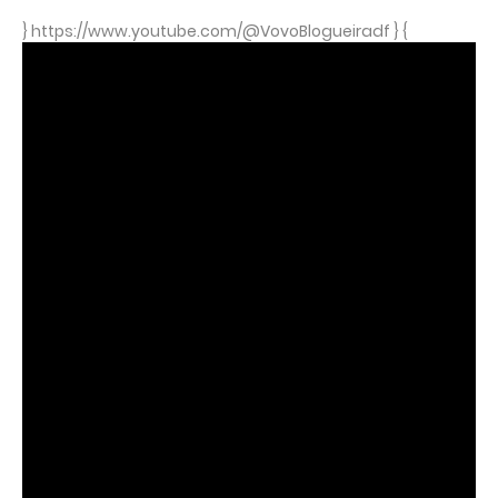
} https://www.youtube.com/@VovoBlogueiradf } {