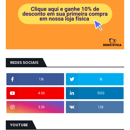
REDES SOCIAIS
1.1k
1k
4.9k
500
3.2k
1.2k
YOUTUBE