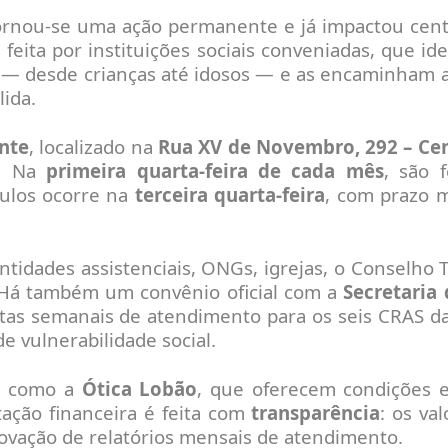
tornou-se uma ação permanente e já impactou cen
feita por instituições sociais conveniadas, que id
l — desde crianças até idosos — e as encaminham 
ida.
nte
, localizado na
Rua XV de Novembro, 292 – Ce
y. Na
primeira quarta-feira de cada mês
, são f
ulos ocorre na
terceira quarta-feira
, com prazo 
ntidades assistenciais, ONGs, igrejas, o Conselho T
. Há também um convênio oficial com a
Secretaria
tas semanais de atendimento para os seis CRAS da
 vulnerabilidade social.
s, como a
Ótica Lobão
, que oferecem condições e
ação financeira é feita com
transparência
: os va
ovação de relatórios mensais de atendimento.