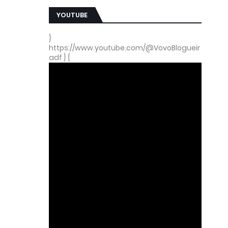
YOUTUBE
}
https://www.youtube.com/@VovoBlogueir
adf } {