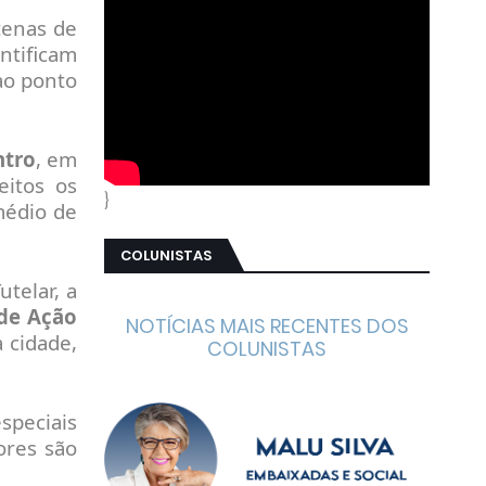
tenas de
entificam
ao ponto
ntro
, em
eitos os
}
médio de
COLUNISTAS
utelar, a
 de Ação
NOTÍCIAS MAIS RECENTES DOS
 cidade,
COLUNISTAS
speciais
lores são