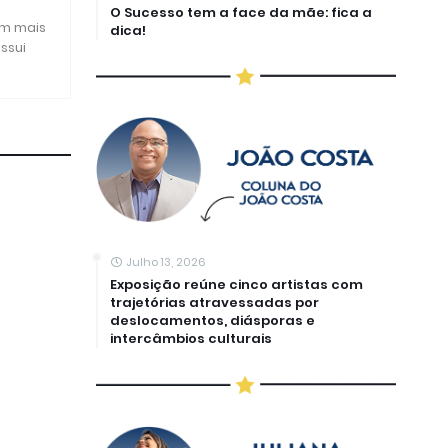
O Sucesso tem a face da mãe: fica a
om mais
dica!
ssui
Julho 13, 2026
Exposição reúne cinco artistas com
trajetórias atravessadas por
deslocamentos, diásporas e
intercâmbios culturais