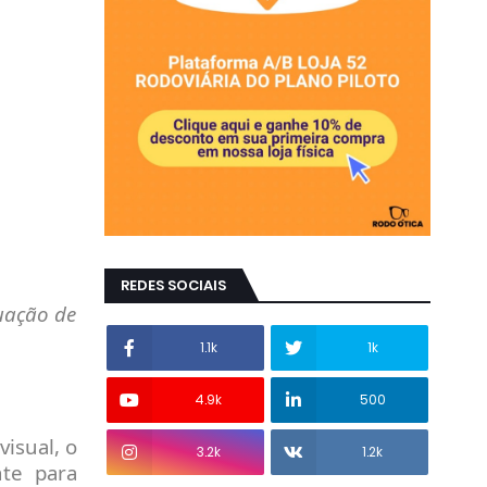
REDES SOCIAIS
tuação de
1.1k
1k
4.9k
500
isual, o
3.2k
1.2k
te para