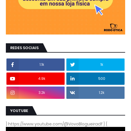
REDES SOCIAIS
1.1k
1k
4.9k
500
3.2k
1.2k
YOUTUBE
} https://www.youtube.com/@VovoBlogueiradf } {