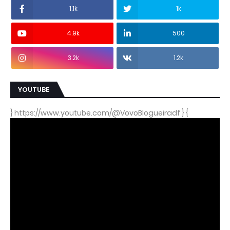
1.1k
1k
4.9k
500
3.2k
1.2k
YOUTUBE
} https://www.youtube.com/@VovoBlogueiradf } {