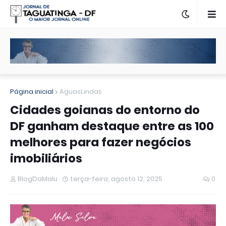
Página inicial
AguasLindas
Cidades goianas do entorno do
DF ganham destaque entre as 100
melhores para fazer negócios
imobiliários
BlogDaMalu
terça-feira, agosto 12, 2025
0