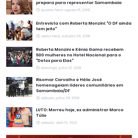
prepara para representar Samambaia
quarta-feira, agosto 15, 2018
Entrevista com Roberta Monzini: "O DF ainda
tem jeito"
sexta-feira, outubro 05, 2018
Roberta Monzini e Kênia Gama recebem
500 mulheres no Hotel Nacional para o
"Detox para Elas"
domingo, julho 01, 2018
Risomar Carvalho e Hélio José
homenageiam líderes comunitários em
Samambaia/DF
sábado, julho 28, 2018
LUTO: Morreu hoje, ex administrar Marco
Túlio
sábado, abril 10, 2021