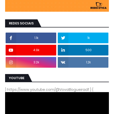
REDES SOCIAIS
1.1k
1k
4.9k
500
3.2k
1.2k
YOUTUBE
} https://www.youtube.com/@VovoBlogueiradf } {