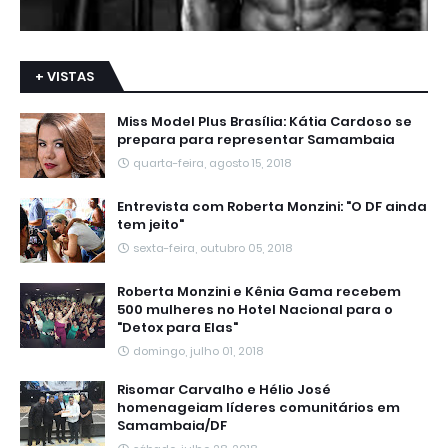
+ VISTAS
Miss Model Plus Brasília: Kátia Cardoso se
prepara para representar Samambaia
quarta-feira, agosto 15, 2018
Entrevista com Roberta Monzini: "O DF ainda
tem jeito"
sexta-feira, outubro 05, 2018
Roberta Monzini e Kênia Gama recebem
500 mulheres no Hotel Nacional para o
"Detox para Elas"
domingo, julho 01, 2018
Risomar Carvalho e Hélio José
homenageiam líderes comunitários em
Samambaia/DF