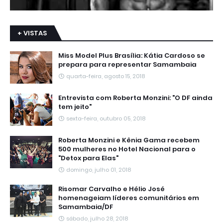
+ VISTAS
Miss Model Plus Brasília: Kátia Cardoso se
prepara para representar Samambaia
quarta-feira, agosto 15, 2018
Entrevista com Roberta Monzini: "O DF ainda
tem jeito"
sexta-feira, outubro 05, 2018
Roberta Monzini e Kênia Gama recebem
500 mulheres no Hotel Nacional para o
"Detox para Elas"
domingo, julho 01, 2018
Risomar Carvalho e Hélio José
homenageiam líderes comunitários em
Samambaia/DF
sábado, julho 28, 2018