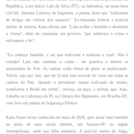
República, Luiz Inácio Lula da Silva (PT), na Indonésia, na sexta-feira
(24/10). Durante Coletiva de Imprensa, o petista disse que “traficantes
de drogas são vítimas dos usuários”. Ex-deputada federal e policial
militar da reserva, Katia afirma que “Lula acolhe o bandido e abandona
a vítima”, além de comandar um governo “que relativiza o crime e
enfraquece a lei”:
“Eu conheço bandido, e sei que traficante é maldoso e cruel. Não é
coitado! Lula não combate o crime - ele justifica e destrói as
autoridades do País. As cadeias estão cheias de gente se justificando.
Talvez, seja por isso, que ele (Lula) bata recorde de votos em todas as
cadeias do País. Quando o presidente chama traficante de vítima,
transforma o Brasil em refém”, reforça, na peça, a militar, que, hoje,
trabalha na Liderança do PL na Câmara dos Deputados, em Brasília-DF,
com foco em pautas da Segurança Pública.
Katia Sastre ficou conhecida em maio de 2028, após atirar num bandido
na porta de uma escola infantil, em Suzano-SP, na região
metropolitana, onde sua filha estudava. A policial estava de folga,