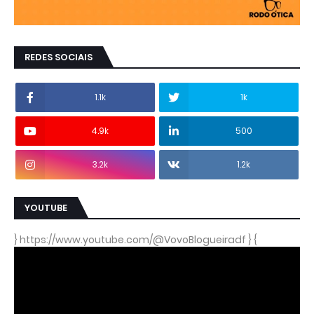
REDES SOCIAIS
1.1k
1k
4.9k
500
3.2k
1.2k
YOUTUBE
} https://www.youtube.com/@VovoBlogueiradf } {