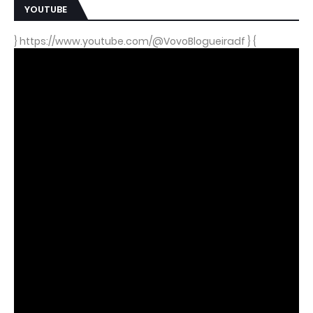
YOUTUBE
} https://www.youtube.com/@VovoBlogueiradf } {