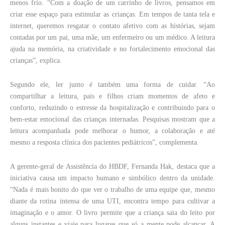
menos frio. “Com a doação de um carrinho de livros, pensamos em
criar esse espaço para estimular as crianças. Em tempos de tanta tela e
internet, queremos resgatar o contato afetivo com as histórias, sejam
contadas por um pai, uma mãe, um enfermeiro ou um médico. A leitura
ajuda na memória, na criatividade e no fortalecimento emocional das
crianças”, explica.
Segundo ele, ler junto é também uma forma de cuidar. “Ao
compartilhar a leitura, pais e filhos criam momentos de afeto e
conforto, reduzindo o estresse da hospitalização e contribuindo para o
bem-estar emocional das crianças internadas. Pesquisas mostram que a
leitura acompanhada pode melhorar o humor, a colaboração e até
mesmo a resposta clínica dos pacientes pediátricos”, complementa.
A gerente-geral de Assistência do HBDF, Fernanda Hak, destaca que a
iniciativa causa um impacto humano e simbólico dentro da unidade.
“Nada é mais bonito do que ver o trabalho de uma equipe que, mesmo
diante da rotina intensa de uma UTI, encontra tempo para cultivar a
imaginação e o amor. O livro permite que a criança saia do leito por
alguns instantes e viaje para lugares que só a mente pode alcançar. A