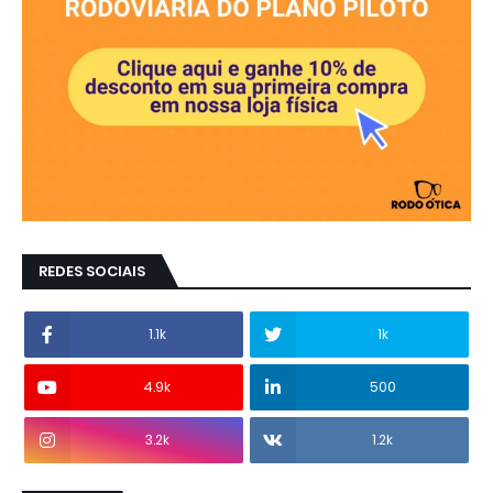
REDES SOCIAIS
1.1k
1k
4.9k
500
3.2k
1.2k