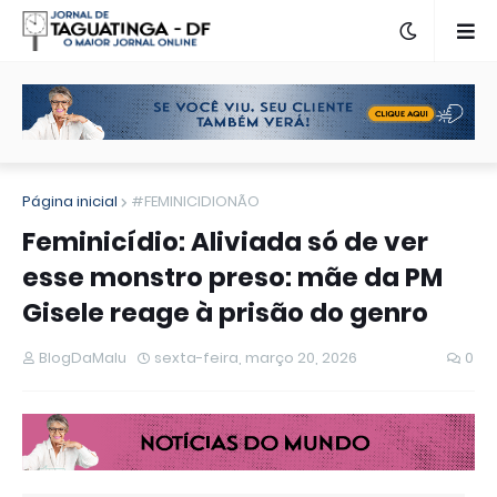
Página inicial
#FEMINICIDIONÃO
Feminicídio: Aliviada só de ver
esse monstro preso: mãe da PM
Gisele reage à prisão do genro
BlogDaMalu
sexta-feira, março 20, 2026
0