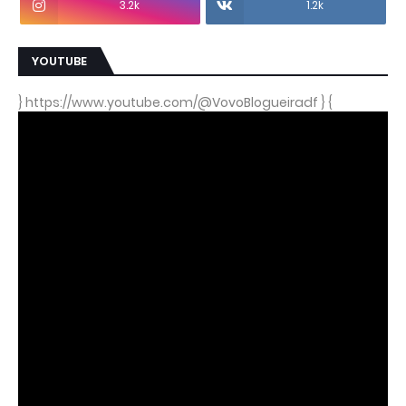
3.2k
1.2k
YOUTUBE
} https://www.youtube.com/@VovoBlogueiradf } {