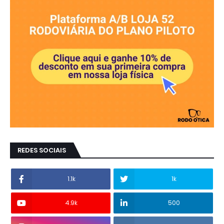
REDES SOCIAIS
1.1k
1k
4.9k
500