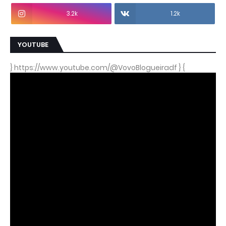
3.2k
1.2k
YOUTUBE
} https://www.youtube.com/@VovoBlogueiradf } {