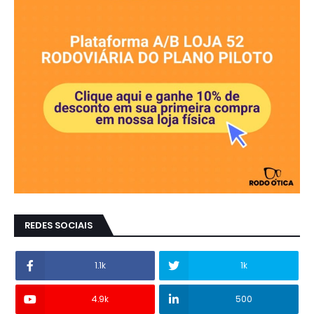
REDES SOCIAIS
1.1k
1k
4.9k
500