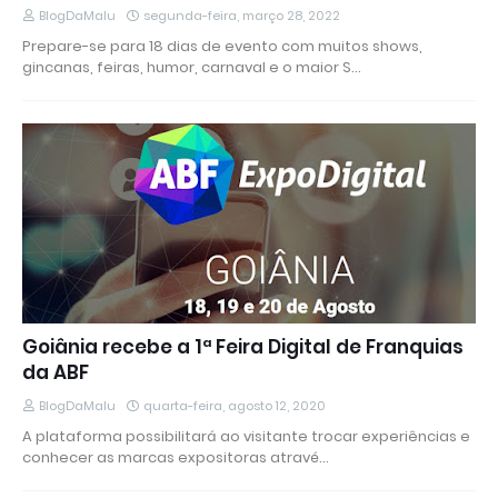
BlogDaMalu
segunda-feira, março 28, 2022
Prepare-se para 18 dias de evento com muitos shows,
gincanas, feiras, humor, carnaval e o maior S…
Goiânia recebe a 1ª Feira Digital de Franquias
da ABF
BlogDaMalu
quarta-feira, agosto 12, 2020
A plataforma possibilitará ao visitante trocar experiências e
conhecer as marcas expositoras atravé…