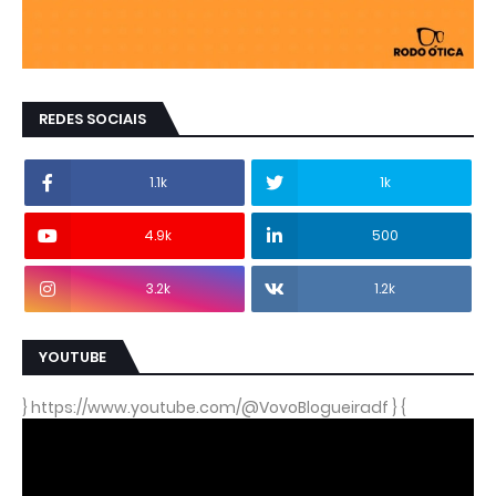
REDES SOCIAIS
1.1k
1k
4.9k
500
3.2k
1.2k
YOUTUBE
} https://www.youtube.com/@VovoBlogueiradf } {