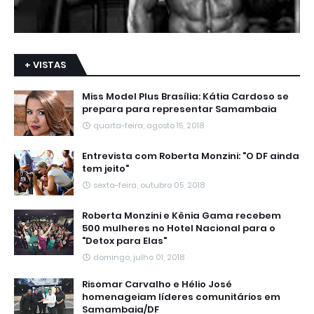
+ VISTAS
Miss Model Plus Brasília: Kátia Cardoso se
prepara para representar Samambaia
quarta-feira, agosto 15, 2018
Entrevista com Roberta Monzini: "O DF ainda
tem jeito"
sexta-feira, outubro 05, 2018
Roberta Monzini e Kênia Gama recebem
500 mulheres no Hotel Nacional para o
"Detox para Elas"
domingo, julho 01, 2018
Risomar Carvalho e Hélio José
homenageiam líderes comunitários em
Samambaia/DF