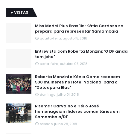
+ VISTAS
Miss Model Plus Brasília: Kátia Cardoso se
prepara para representar Samambaia
quarta-feira, agosto 15, 2018
Entrevista com Roberta Monzini: "O DF ainda
tem jeito"
sexta-feira, outubro 05, 2018
Roberta Monzini e Kênia Gama recebem
500 mulheres no Hotel Nacional para o
"Detox para Elas"
domingo, julho 01, 2018
Risomar Carvalho e Hélio José
homenageiam líderes comunitários em
Samambaia/DF
sábado, julho 28, 2018