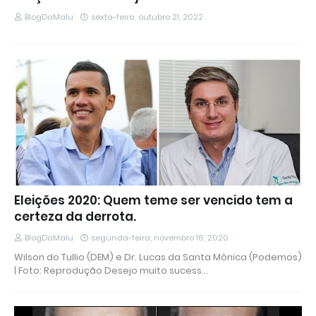
BlogDaMalu
sexta-feira, outubro 21, 2022
Eleições 2020: Quem teme ser vencido tem a
certeza da derrota.
BlogDaMalu
segunda-feira, novembro 16, 2020
Wilson do Tullio (DEM) e Dr. Lucas da Santa Mônica (Podemos)
| Foto: Reprodução Desejo muito sucess…