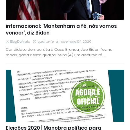
internacional: 'Mantenham a fé, nós vamos
vencer', diz Biden
BlogDaMalu
quarta-feira, novembro 04, 2020
Candidato democrata à Casa Branca, Joe Biden fez na
madrugada desta quarta-feira (4) um discurso rá…
Eleições 2020 | Manobra política para