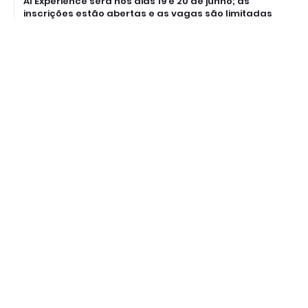
AI Experience será nos dias 19 e 20 de junho; as
inscrições estão abertas e as vagas são limitadas