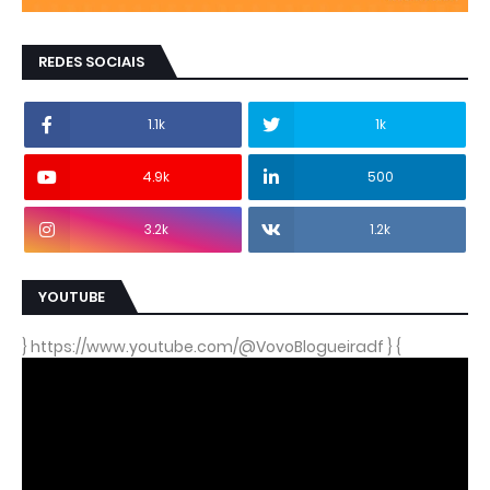
REDES SOCIAIS
1.1k
1k
4.9k
500
3.2k
1.2k
YOUTUBE
} https://www.youtube.com/@VovoBlogueiradf } {