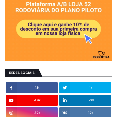
REDES SOCIAIS
1.1k
1k
4.9k
500
3.2k
1.2k