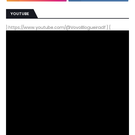
YOUTUBE
} https://www.youtube.com/@VovoBlogueiradf } {