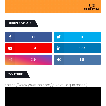
REDES SOCIAIS
1.1k
1k
4.9k
500
3.2k
1.2k
YOUTUBE
} https://www.youtube.com/@VovoBlogueiradf } {