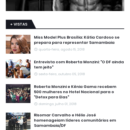
+ VISTAS
Miss Model Plus Brasília: Kátia Cardoso se
prepara para representar Samambaia
quarta-feira, agosto 15, 2018
Entrevista com Roberta Monzini: "O DF ainda
tem jeito"
sexta-feira, outubro 05, 2018
Roberta Monzini e Kênia Gama recebem
500 mulheres no Hotel Nacional para o
"Detox para Elas"
domingo, julho 01, 2018
Risomar Carvalho e Hélio José
homenageiam líderes comunitários em
Samambaia/DF