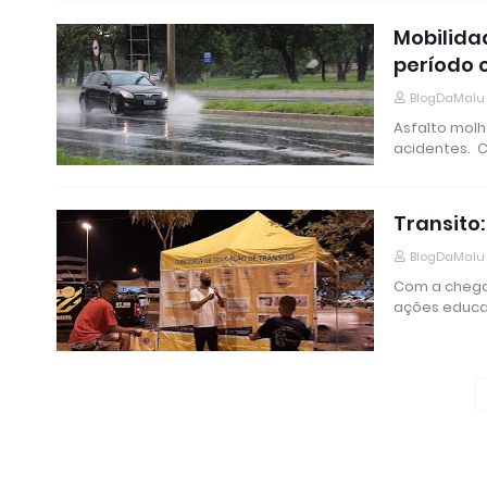
Mobilida
período 
BlogDaMalu
Asfalto molh
acidentes. 
Transito
BlogDaMalu
Com a chegad
ações educa