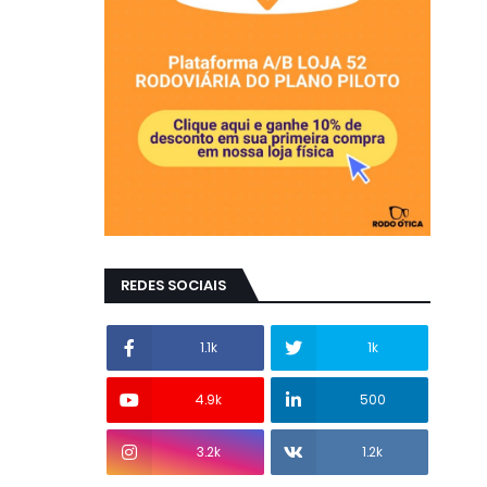
REDES SOCIAIS
1.1k
1k
4.9k
500
3.2k
1.2k