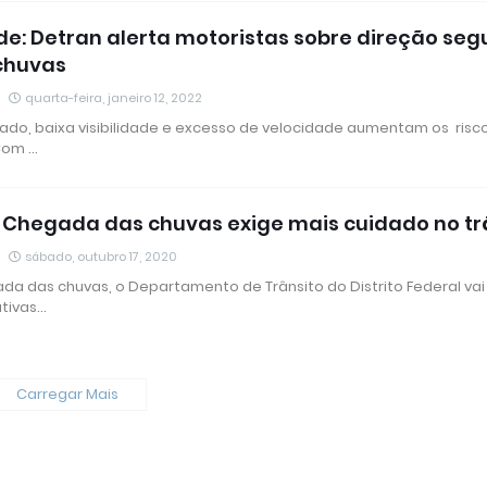
de: Detran alerta motoristas sobre direção seg
chuvas
quarta-feira, janeiro 12, 2022
ado, baixa visibilidade e excesso de velocidade aumentam os risc
Com …
: Chegada das chuvas exige mais cuidado no tr
sábado, outubro 17, 2020
a das chuvas, o Departamento de Trânsito do Distrito Federal vai
tivas…
Carregar Mais