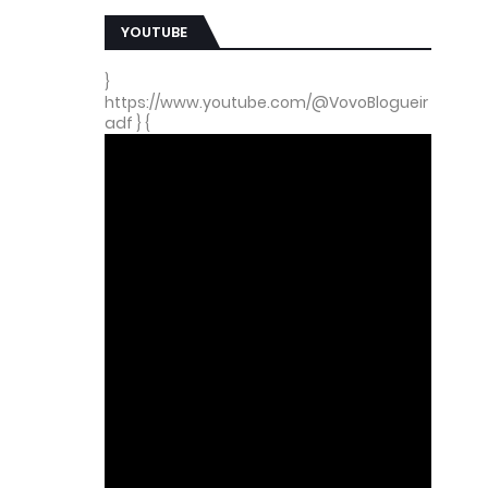
YOUTUBE
}
https://www.youtube.com/@VovoBlogueir
adf } {