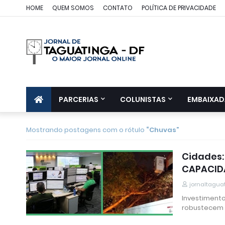
HOME
QUEM SOMOS
CONTATO
POLÍTICA DE PRIVACIDADE
PARCERIAS
COLUNISTAS
EMBAIXAD
Mostrando postagens com o rótulo
Chuvas
Cidades:
CAPACID
jornaltagua
Investimento
robustecem 