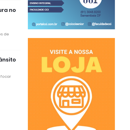
ura no
os de
ânsito
 focar