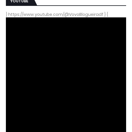
YOUTUBE
} https://www.youtube.com/@VovoBlogueiradf } {