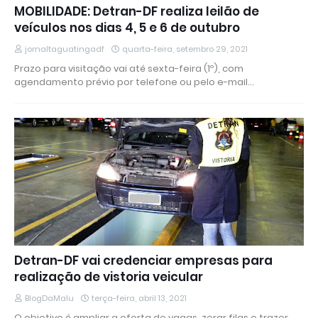
MOBILIDADE: Detran-DF realiza leilão de
veículos nos dias 4, 5 e 6 de outubro
jornaltaguatingadf
quarta-feira, setembro 29, 2021
Prazo para visitação vai até sexta-feira (1º), com
agendamento prévio por telefone ou pelo e-mail…
Detran-DF vai credenciar empresas para
realização de vistoria veicular
BlogDaMalu
terça-feira, abril 13, 2021
O objetivo é ampliar a oferta de vagas, zerar filas e trazer