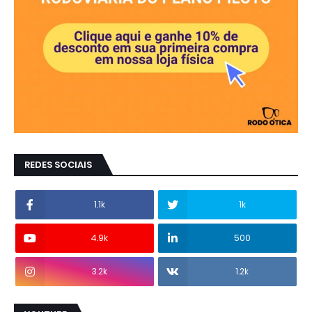
REDES SOCIAIS
1.1k
1k
4.9k
500
3.2k
1.2k