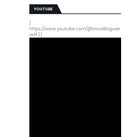
YOUTUBE
}
https://www.youtube.com/@VovoBlogueir
adf } {