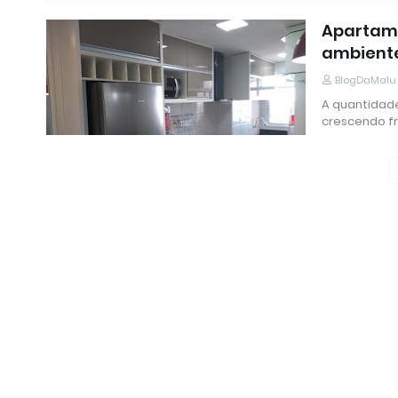
Apartame
ambiente
BlogDaMalu
A quantidad
crescendo 