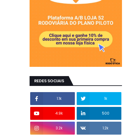
REDES SOCIAIS
1.1k
1k
4.9k
500
3.2k
1.2k