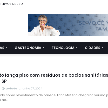
TERMOS DE USO
AS
GASTRONOMIA
TECNOLOGIA
CIDADES
to lança piso com resíduos de bacias sanitária
 SP
sexta-feira, junho 07, 2024
o como revestimento de parede, linha Matéria chega na versão p
e no…