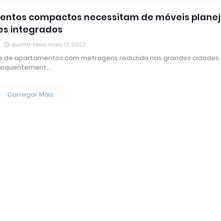
ntos compactos necessitam de móveis planej
s integrados
quinta-feira, maio 12, 2022
e de apartamentos com metragens reduzida nas grandes cidades
frequentement…
Carregar Mais