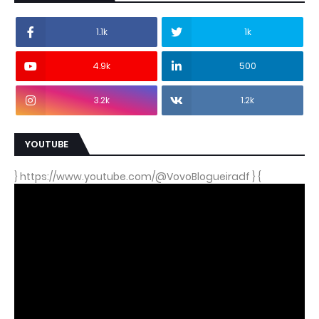
1.1k
1k
4.9k
500
3.2k
1.2k
YOUTUBE
} https://www.youtube.com/@VovoBlogueiradf } {