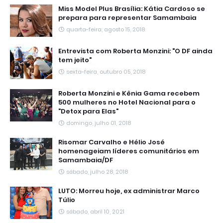
Miss Model Plus Brasília: Kátia Cardoso se
prepara para representar Samambaia
quarta-feira, agosto 15, 2018
Entrevista com Roberta Monzini: "O DF ainda
tem jeito"
sexta-feira, outubro 05, 2018
Roberta Monzini e Kênia Gama recebem
500 mulheres no Hotel Nacional para o
"Detox para Elas"
domingo, julho 01, 2018
Risomar Carvalho e Hélio José
homenageiam líderes comunitários em
Samambaia/DF
sábado, julho 28, 2018
LUTO: Morreu hoje, ex administrar Marco
Túlio
sábado, abril 10, 2021