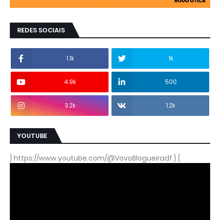
REDES SOCIAIS
1.1k
1k
4.9k
500
3.2k
1.2k
YOUTUBE
} https://www.youtube.com/@VovoBlogueiradf } {