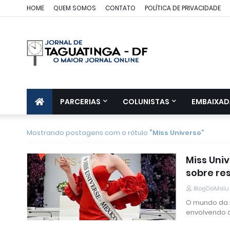
HOME
QUEM SOMOS
CONTATO
POLÍTICA DE PRIVACIDADE
PARCERIAS
COLUNISTAS
EMBAIXAD
Mostrando postagens com o rótulo
Miss Universo
Miss Uni
sobre re
BlogDaMalu
O mundo da b
envolvendo o