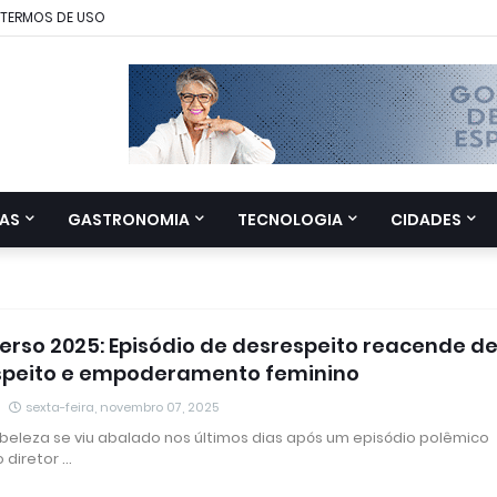
TERMOS DE USO
AS
GASTRONOMIA
TECNOLOGIA
CIDADES
verso 2025: Episódio de desrespeito reacende d
speito e empoderamento feminino
sexta-feira, novembro 07, 2025
eleza se viu abalado nos últimos dias após um episódio polêmico
 diretor …