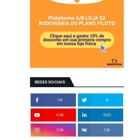
REDES SOCIAIS
1.1k
1k
4.9k
500
3.2k
1.2k