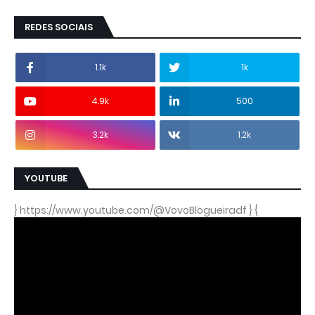
REDES SOCIAIS
1.1k
1k
4.9k
500
3.2k
1.2k
YOUTUBE
} https://www.youtube.com/@VovoBlogueiradf } {