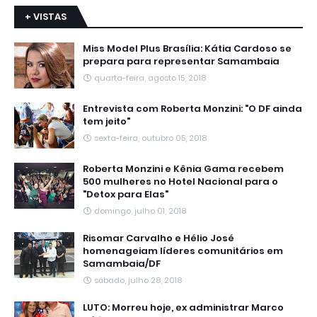
+ VISTAS
Miss Model Plus Brasília: Kátia Cardoso se
prepara para representar Samambaia
quarta-feira, agosto 15, 2018
Entrevista com Roberta Monzini: "O DF ainda
tem jeito"
sexta-feira, outubro 05, 2018
Roberta Monzini e Kênia Gama recebem
500 mulheres no Hotel Nacional para o
"Detox para Elas"
domingo, julho 01, 2018
Risomar Carvalho e Hélio José
homenageiam líderes comunitários em
Samambaia/DF
sábado, julho 28, 2018
LUTO: Morreu hoje, ex administrar Marco