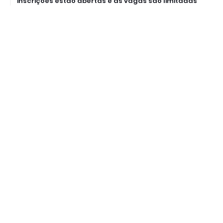
inscrições estão abertas e as vagas são limitadas