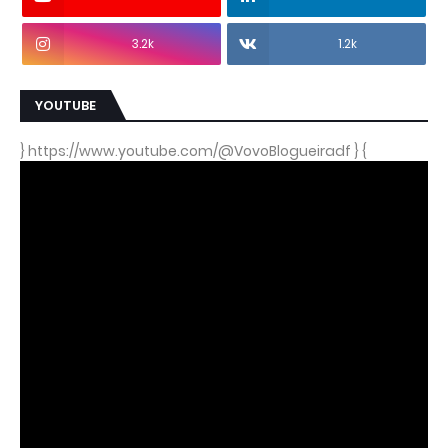
3.2k
1.2k
YOUTUBE
} https://www.youtube.com/@VovoBlogueiradf } {