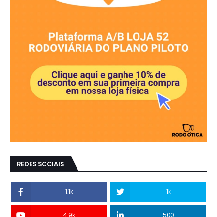
REDES SOCIAIS
1.1k
1k
4.9k
500