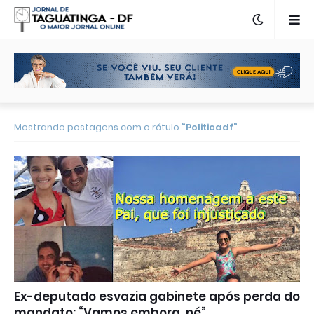
Mostrando postagens com o rótulo
Politicadf
Ex-deputado esvazia gabinete após perda do
mandato: “Vamos embora, né”