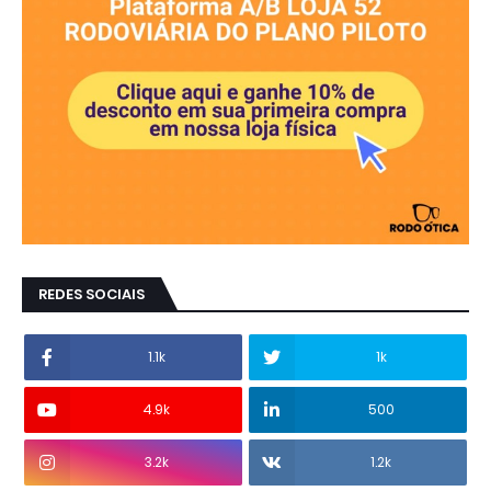
REDES SOCIAIS
1.1k
1k
4.9k
500
3.2k
1.2k