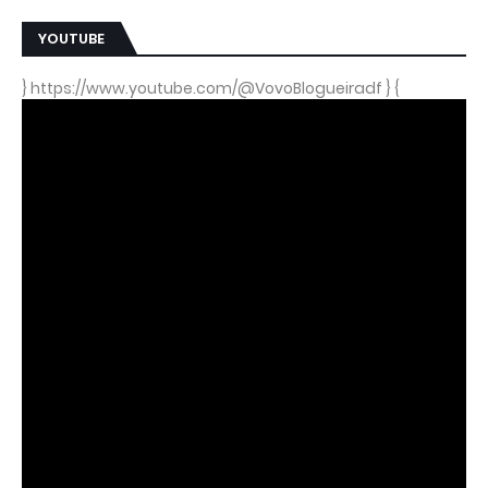
YOUTUBE
} https://www.youtube.com/@VovoBlogueiradf } {