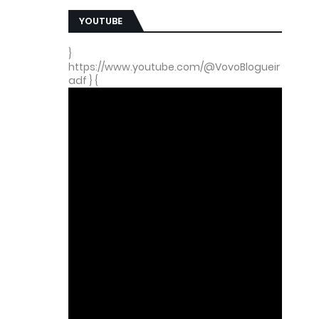
YOUTUBE
}
https://www.youtube.com/@VovoBlogueir
adf } {