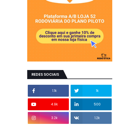
REDES SOCIAIS
1.1k
1k
4.9k
500
3.2k
1.2k