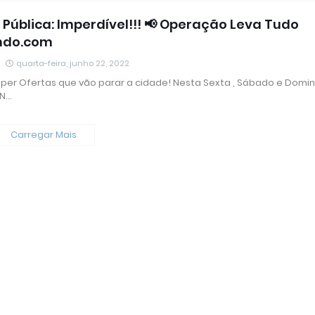
 Pública: Imperdível!!! 📢 Operação Leva Tudo
ndo.com
quarta-feira, junho 22, 2022
uper Ofertas que vão parar a cidade! Nesta Sexta , Sábado e Domin
 N…
Carregar Mais