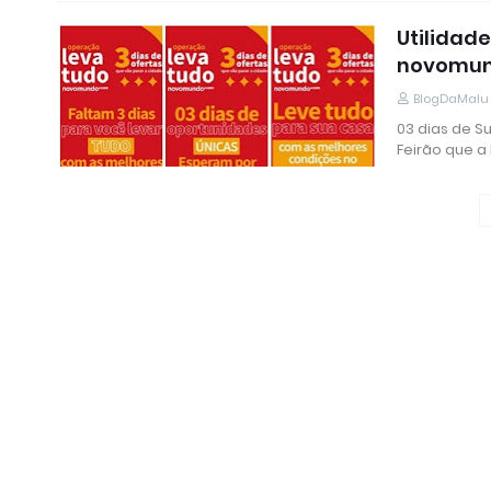
Utilidade
novomu
BlogDaMalu
03 dias de S
Feirão que a