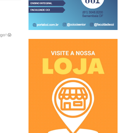
go! 😱