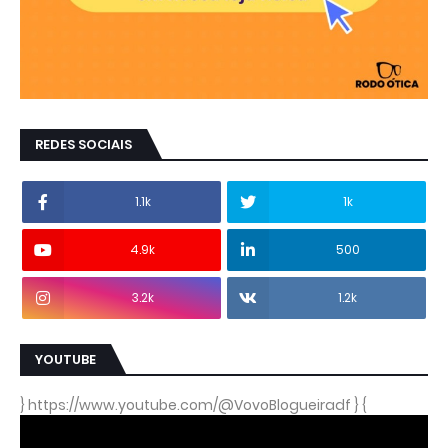
REDES SOCIAIS
1.1k
1k
4.9k
500
3.2k
1.2k
YOUTUBE
} https://www.youtube.com/@VovoBlogueiradf } {