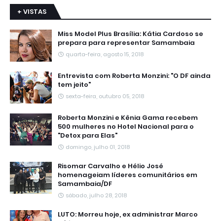
+ VISTAS
Miss Model Plus Brasília: Kátia Cardoso se
prepara para representar Samambaia
quarta-feira, agosto 15, 2018
Entrevista com Roberta Monzini: "O DF ainda
tem jeito"
sexta-feira, outubro 05, 2018
Roberta Monzini e Kênia Gama recebem
500 mulheres no Hotel Nacional para o
"Detox para Elas"
domingo, julho 01, 2018
Risomar Carvalho e Hélio José
homenageiam líderes comunitários em
Samambaia/DF
sábado, julho 28, 2018
LUTO: Morreu hoje, ex administrar Marco