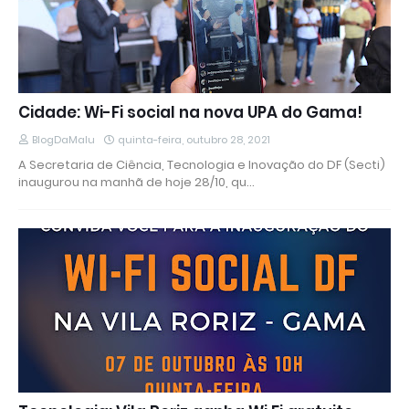
Cidade: Wi-Fi social na nova UPA do Gama!
BlogDaMalu
quinta-feira, outubro 28, 2021
A Secretaria de Ciência, Tecnologia e Inovação do DF (Secti)
inaugurou na manhã de hoje 28/10, qu…