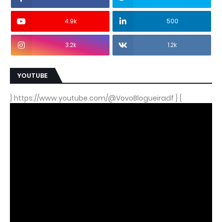
4.9k
500
3.2k
1.2k
YOUTUBE
} https://www.youtube.com/@VovoBlogueiradf } {