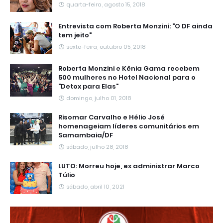
quarta-feira, agosto 15, 2018
Entrevista com Roberta Monzini: "O DF ainda
tem jeito"
sexta-feira, outubro 05, 2018
Roberta Monzini e Kênia Gama recebem
500 mulheres no Hotel Nacional para o
"Detox para Elas"
domingo, julho 01, 2018
Risomar Carvalho e Hélio José
homenageiam líderes comunitários em
Samambaia/DF
sábado, julho 28, 2018
LUTO: Morreu hoje, ex administrar Marco
Túlio
sábado, abril 10, 2021