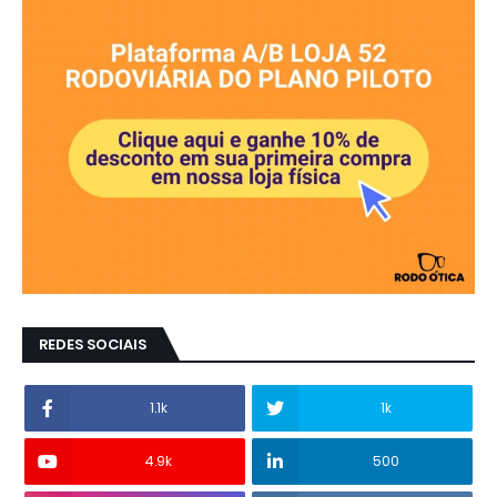
REDES SOCIAIS
1.1k
1k
4.9k
500