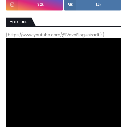
3.2k
1.2k
YOUTUBE
} https://www.youtube.com/@VovoBlogueiradf } {