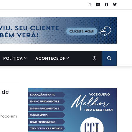
POLÍTICA
ACONTECE DF
o de
m foco em