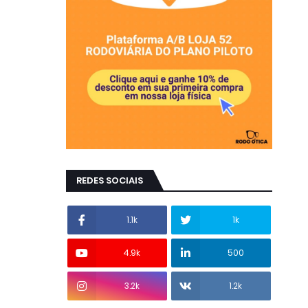
REDES SOCIAIS
1.1k
1k
4.9k
500
3.2k
1.2k