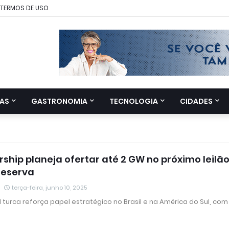
TERMOS DE USO
AS
GASTRONOMIA
TECNOLOGIA
CIDADES
ship planeja ofertar até 2 GW no próximo leilã
reserva
terça-feira, junho 10, 2025
l turca reforça papel estratégico no Brasil e na América do Sul, co