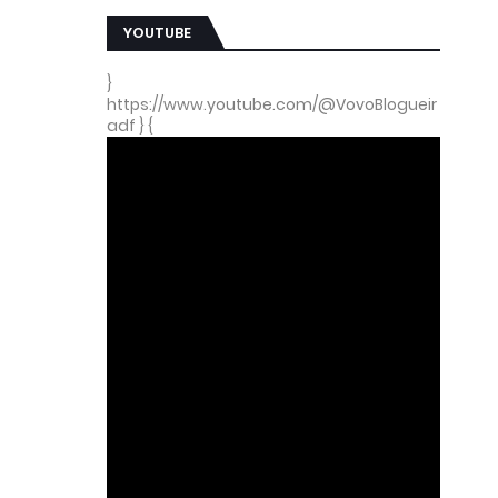
YOUTUBE
}
https://www.youtube.com/@VovoBlogueir
adf } {